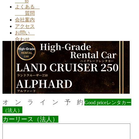
to
よくある
質問
会社案内
アクセス
お問い
合わせ
オ ン ラ イ ン 予 約
Good priceレンタカー
（法人）
カーリース（法人）