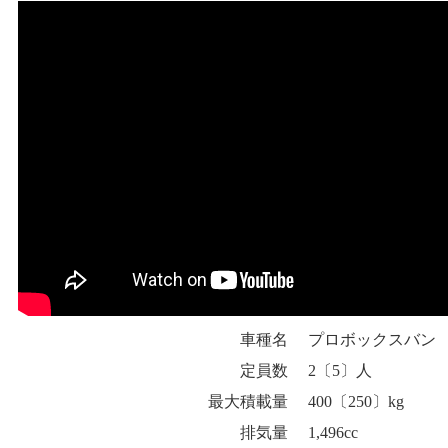
車種名
プロボックスバン
定員数
2〔5〕人
最大積載量
400〔250〕kg
排気量
1,496cc