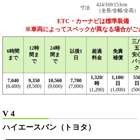
424/169/153cm
寸法
（全長/全幅/全高）
ETC・カーナビは標準装備
※車両によってスペックが異なる場合がご
三
12時
24時
五
6時間
以後1
超過
免責
間ま
間ま
安
まで
日
料金
補償
で
で
パ
ク
1,320/
1,100/
550
7,040
9,350
10,560
7,700
時
日
日
(6,400)
(8,500)
(9,600)
(7,000)
(1,200)
(1,000)
(50
V 4
ハイエースバン（トヨタ）