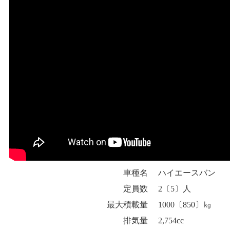
車種名
ハイエースバン
定員数
2〔5〕人
最大積載量
1000〔850〕㎏
排気量
2,754cc