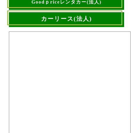
Goodｐriceレンタカー(法人)
カーリース(法人)