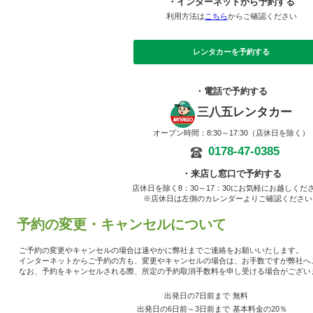
・インターネットから予約する
利用方法は
こちら
からご確認ください
レンタカーを予約する
・電話で予約する
三八五レンタカー
オープン時間：8:30～17:30（店休日を除く）
0178-47-0385
・来店し窓口で予約する
店休日を除く8：30～17：30にお気軽にお越しくだ
※店休日は左側のカレンダーよりご確認ください
予約の変更・キャンセルについて
ご予約の変更やキャンセルの場合は速やかに弊社までご連絡をお願いいたします。
インターネットからご予約の方も、変更やキャンセルの場合は、お手数ですが弊社へ
なお、予約をキャンセルされる際、所定の予約取消手数料を申し受ける場合がござい
出発日の7日前まで
無料
出発日の6日前～3日前まで
基本料金の20％