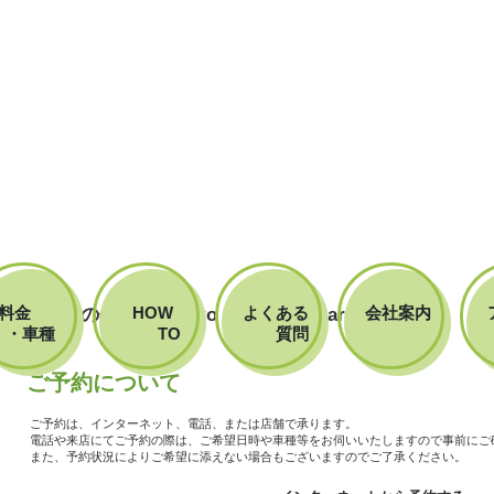
料金
HOW
よくある
会社案内
レンタカーの使い方
How to use rent-a-car
・車種
TO
質問
ご予約について
ご予約は、インターネット、電話、または店舗で承ります。
電話や来店にてご予約の際は、ご希望日時や車種等をお伺いいたしますので事前にご
また、予約状況によりご希望に添えない場合もございますのでご了承ください。