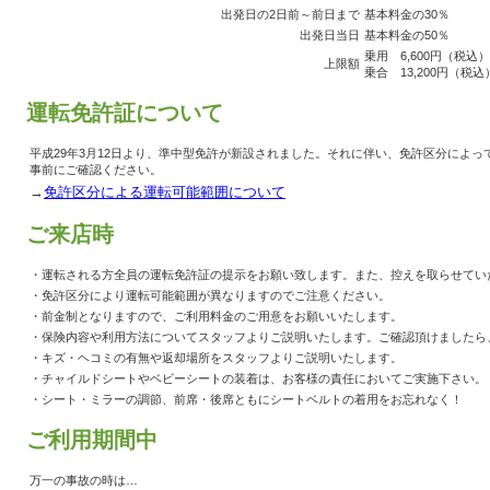
出発日の2日前～前日まで
基本料金の30％
出発日当日
基本料金の50％
乗用 6,600円（税込）
上限額
乗合 13,200円（税込
運転免許証について
平成29年3月12日より、準中型免許が新設されました。それに伴い、免許区分によ
事前にご確認ください。
→
免許区分による運転可能範囲について
ご来店時
・運転される方全員の運転免許証の提示をお願い致します。また、控えを取らせてい
・免許区分により運転可能範囲が異なりますのでご注意ください。
・前金制となりますので、ご利用料金のご用意をお願いいたします。
・保険内容や利用方法についてスタッフよりご説明いたします。ご確認頂けましたら
・キズ・ヘコミの有無や返却場所をスタッフよりご説明いたします。
・チャイルドシートやベビーシートの装着は、お客様の責任においてご実施下さい。
・シート・ミラーの調節、前席・後席ともにシートベルトの着用をお忘れなく！
ご利用期間中
万一の事故の時は…