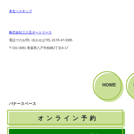
本文へスキップ
株式会社三八五オートリース
電話でのお問い合わせは
TEL.0178-47-0385
〒031-0081 青森県八戸市柏崎2丁目4-17
HOME
バナースペース
オ ン ラ イ ン 予 約