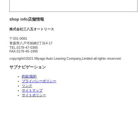
shop info
店舗情報
株式会社三八五オートリース
〒031-0081
青森県八戸市柏崎2丁目4-17
TEL.0178-47-0385
FAX.0178-45-1995
copyright©2021 Miyago Auto Leasing Company,Limited all rights reserved.
サブナビゲーション
約款/規約
プライバシーポリシー
リンク
サイトマップ
サイトポリシー