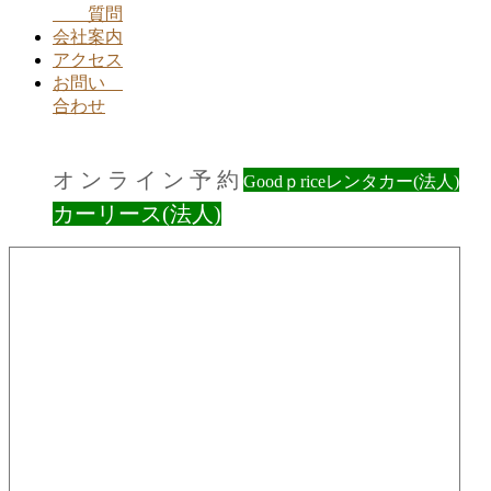
質問
会社案内
アクセス
お問い
合わせ
オ ン ラ イ ン 予 約
Goodｐriceレンタカー(法人)
カーリース(法人)