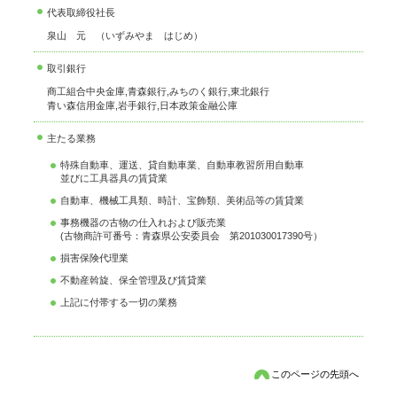
代表取締役社長
泉山 元 （いずみやま はじめ）
取引銀行
商工組合中央金庫,青森銀行,みちのく銀行,東北銀行
青い森信用金庫,岩手銀行,日本政策金融公庫
主たる業務
特殊自動車、運送、貸自動車業、自動車教習所用自動車
並びに工具器具の賃貸業
自動車、機械工具類、時計、宝飾類、美術品等の賃貸業
事務機器の古物の仕入れおよび販売業
(古物商許可番号：青森県公安委員会 第201030017390号）
損害保険代理業
不動産斡旋、保全管理及び賃貸業
上記に付帯する一切の業務
このページの先頭へ