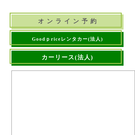
オ ン ラ イ ン 予 約
Goodｐriceレンタカー(法人)
カーリース(法人)