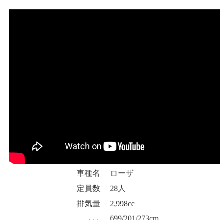
車種名
ローザ
定員数
28人
排気量
2,998cc
699/201/273cm