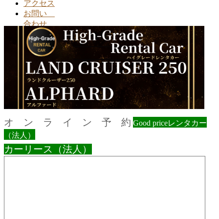
アクセス
お問い
合わせ
オ ン ラ イ ン 予 約
Good priceレンタカー
（法人）
カーリース（法人）