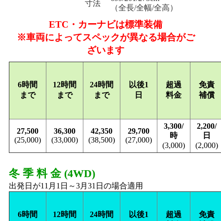
寸法
（全長/全幅/全高）
ETC・カーナビは標準装備
※車両によってスペックが異なる場合がご
ざいます
6時間
12時間
24時間
以後1
超過
免責
まで
まで
まで
日
料金
補償
3,300/
2,200/
27,500
36,300
42,350
29,700
時
日
(25,000)
(33,000)
(38,500)
(27,000)
(3,000)
(2,000)
冬 季 料 金 (4WD)
出発日が11月1日～3月31日の場合適用
6時間
12時間
24時間
以後1
超過
免責