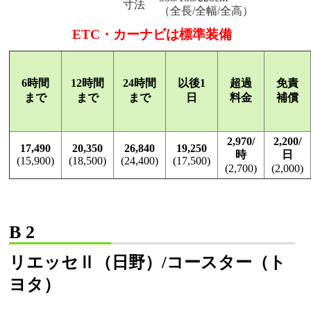
寸法
（全長/全幅/全高）
ETC・カーナビは標準装備
6時間
12時間
24時間
以後1
超過
免責
まで
まで
まで
日
料金
補償
2,970/
2,200/
17,490
20,350
26,840
19,250
時
日
(15,900)
(18,500)
(24,400)
(17,500)
(2,700)
(2,000)
B 2
リエッセⅡ（日野）/コースター（ト
ヨタ）