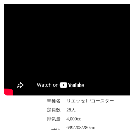
車種名
リエッセⅡ/コースター
定員数
28人
排気量
4,000cc
699/208/280cm