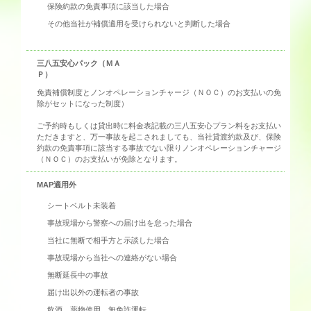
保険約款の免責事項に該当した場合
その他当社が補償適用を受けられないと判断した場合
三八五安心パック（ＭＡ
Ｐ）
免責補償制度とノンオペレーションチャージ（ＮＯＣ）のお支払いの免
除がセットになった制度）
ご予約時もしくは貸出時に料金表記載の三八五安心プラン料をお支払い
ただきますと、万一事故を起こされましても、当社貸渡約款及び、保険
約款の免責事項に該当する事故でない限りノンオペレーションチャージ
（ＮＯＣ）のお支払いが免除となります。
MAP適用外
シートベルト未装着
事故現場から警察への届け出を怠った場合
当社に無断で相手方と示談した場合
事故現場から当社への連絡がない場合
無断延長中の事故
届け出以外の運転者の事故
飲酒、薬物使用、無免許運転