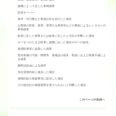
盗難によって生じた車両損害
定員オーバー
海岸・河川敷など車道以外を走行した場合
お客様の所有、使用、管理する車両等などの事故によるレンタカーの
車両損害
故意に生じた損害または故意に生じたと当社が判断した場合
キーをつけたまま駐車し盗難にあった場合やキーの紛失
迷惑駐車等に起因した損害
室内装備の汚損・喫煙等、装備品の損失・取扱いおよび装着不備によ
る損害
燃料誤給油による損等
当社貸渡約款に違反した場合
保険約款の免責事項に該当した場合
その他当社が補償適用を受けられないと判断した場合
このページの先頭へ