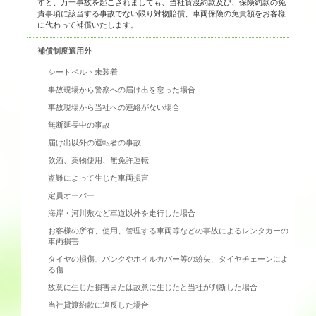
すと、万一事故を起こされましても、当社貸渡約款及び、保険約款の免
責事項に該当する事故でない限り対物賠償、車両保険の免責額をお客様
に代わって補償いたします。
補償制度適用外
シートベルト未装着
事故現場から警察への届け出を怠った場合
事故現場から当社への連絡がない場合
無断延長中の事故
届け出以外の運転者の事故
飲酒、薬物使用、無免許運転
盗難によって生じた車両損害
定員オーバー
海岸・河川敷など車道以外を走行した場合
お客様の所有、使用、管理する車両等などの事故によるレンタカーの
車両損害
タイヤの損傷、パンクやホイルカバー等の紛失、タイヤチェーンによ
る傷
故意に生じた損害または故意に生じたと当社が判断した場合
当社貸渡約款に違反した場合