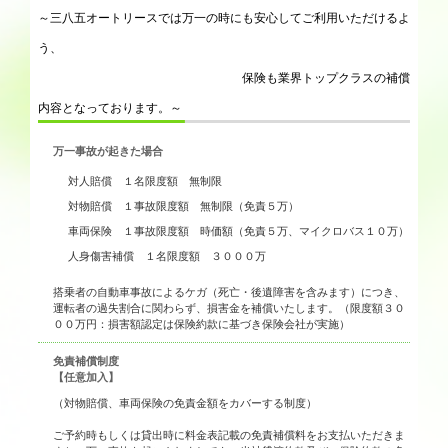
～三八五オートリースでは万一の時にも安心してご利用いただけるよ
う、
保険も業界トップクラスの補償
内容となっております。～
万一事故が起きた場合
対人賠償 １名限度額 無制限
対物賠償 １事故限度額 無制限（免責５万）
車両保険 １事故限度額 時価額（免責５万、マイクロバス１０万）
人身傷害補償 １名限度額 ３０００万
搭乗者の自動車事故によるケガ（死亡・後遺障害を含みます）につき、
運転者の過失割合に関わらず、損害金を補償いたします。（限度額３０
００万円：損害額認定は保険約款に基づき保険会社が実施）
免責補償制度
【任意加入】
（対物賠償、車両保険の免責金額をカバーする制度）
ご予約時もしくは貸出時に料金表記載の免責補償料をお支払いただきま